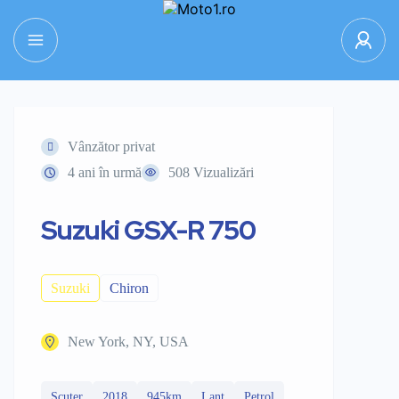
Vânzător privat
4 ani în urmă
508 Vizualizări
Suzuki GSX-R 750
Suzuki
Chiron
New York, NY, USA
Scuter
2018
945km
Lanț
Petrol