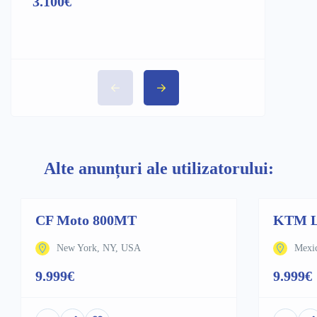
3.100€
3.500€
Alte anunțuri ale utilizatorului:
CF Moto 800MT
KTM 
New York, NY, USA
Mexi
9.999€
9.999€