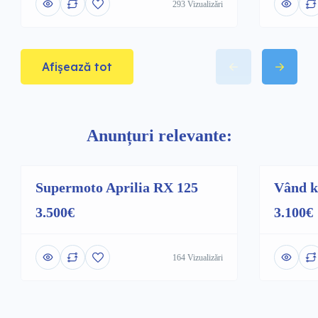
293 Vizualizări
Afișează tot
Anunțuri relevante:
Supermoto Aprilia RX 125
Vând k
Promovat
Promovat
3.500€
3.100€
164 Vizualizări