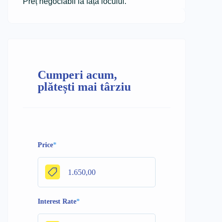
Preț negociabil la fața locului.
Cumperi acum,
plătești mai târziu
Price
*
Interest Rate
*