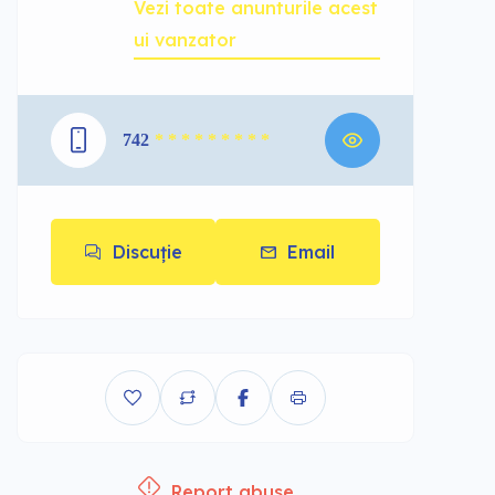
Vezi toate anunturile acest
ui vanzator
742
* * * * * * * * *
Discuție
Email
Report abuse