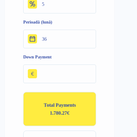
Perioadă (lună)
Down Payment
€
Total Payments
1.780.27€