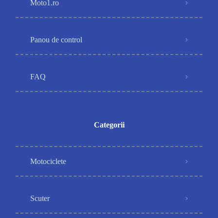
Moto1.ro
Panou de control
FAQ
Categorii
Motociclete
Scuter