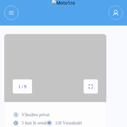
1 / 9
Vânzător privat
5 luni în urmă
118 Vizualizări