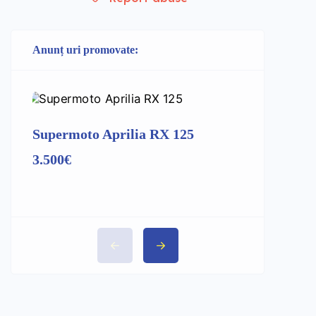
Anunț uri promovate:
Supermoto Aprilia RX 125
Kawasak
3.500€
dreapta 
1.650€