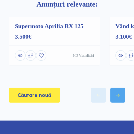
Anunțuri relevante:
Supermoto Aprilia RX 125
Vând k
Promovat
Promovat
3.500€
3.100€
162 Vizualizări
Căutare nouă