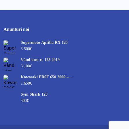
Anunturi noi
Supermoto Aprilia RX 125
3.500€
Vând ktm rc 125 2019
3.100€
Kawasaki ER6F 650 2006 –
lovită dreapta – pornește
1.650€
Sym Shark 125
500€