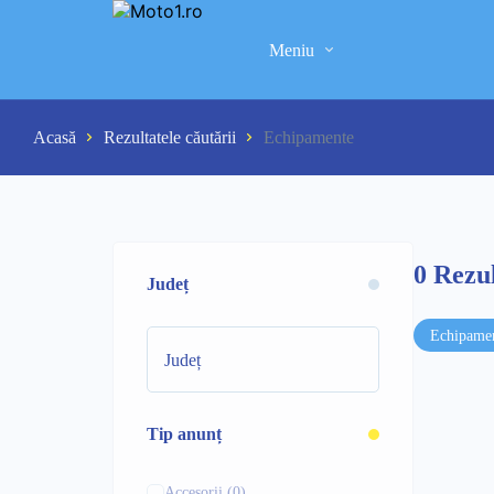
Meniu
Acasă
Rezultatele căutării
Echipamente
0
Rezul
Județ
Echipame
Tip anunț
Accesorii
(0)