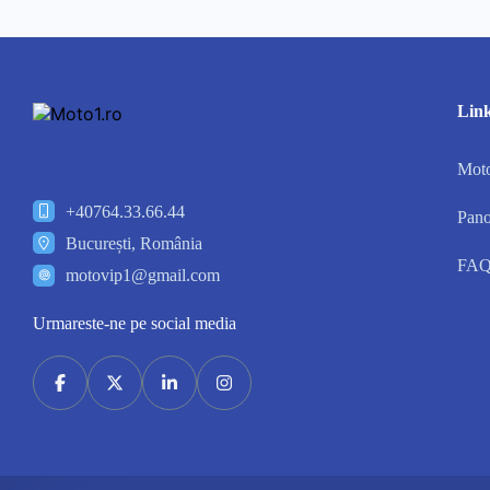
Link
Moto
+40764.33.66.44
Pano
București, România
FA
motovip1@gmail.com
Urmareste-ne pe social media