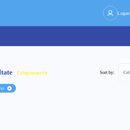
Logar
tate
Sort by:
Cel
Echipamente
nte