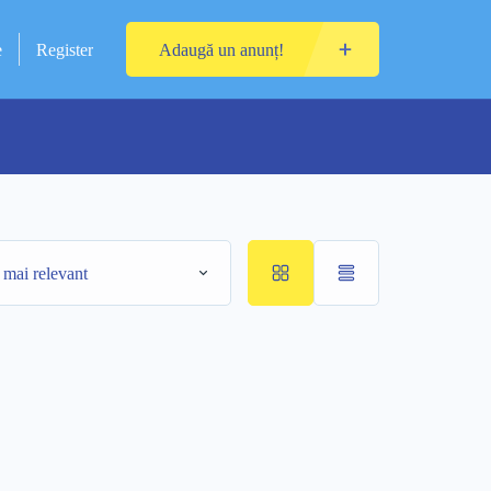
e
Register
Adaugă un anunț!
 mai relevant